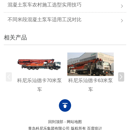
混凝土泵车农村施工选型实用技巧
不同米段混凝土泵车适用工况对比
相关产品
科尼乐汕德卡70米泵
科尼乐汕德卡63米泵
科尼
车
车
回到顶部
-
网站地图
青岛科尼乐集团有限公司 版权所有 百度统计