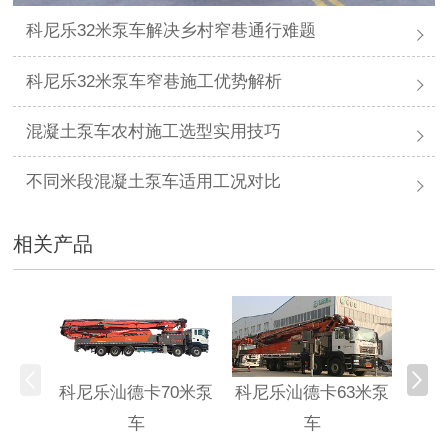
科尼乐32米泵车解决乡村窄巷通行难题
科尼乐32米泵车窄巷施工优势解析
混凝土泵车农村施工选型实用技巧
不同米段混凝土泵车适用工况对比
相关产品
科尼乐汕德卡70米泵
科尼乐汕德卡63米泵
科尼
车
车