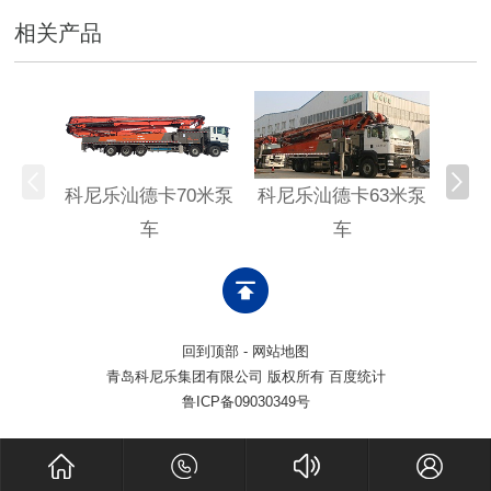
相关产品
科尼乐汕德卡70米泵
科尼乐汕德卡63米泵
科尼
车
车
回到顶部
-
网站地图
青岛科尼乐集团有限公司 版权所有 百度统计
鲁ICP备09030349号