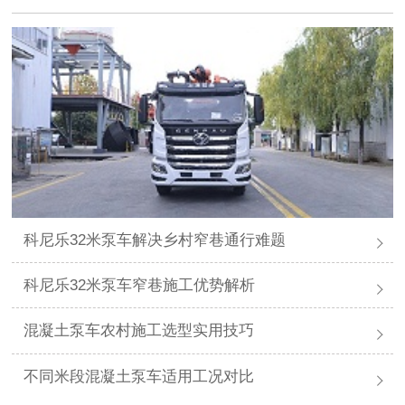
科尼乐32米泵车解决乡村窄巷通行难题
科尼乐32米泵车窄巷施工优势解析
混凝土泵车农村施工选型实用技巧
不同米段混凝土泵车适用工况对比