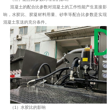
混凝土的配合比参数对混凝土的工作性能产生直接影
响，水胶比、胶凝材料用量、砂率等配合比参数是实现
混凝土泵送的充分条件。
（
1
）水胶比的影响