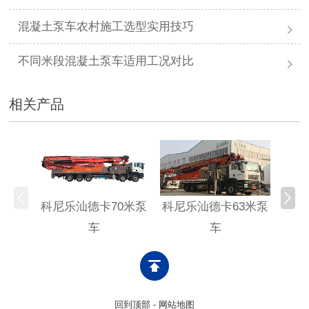
混凝土泵车农村施工选型实用技巧
不同米段混凝土泵车适用工况对比
相关产品
科尼乐汕德卡70米泵
科尼乐汕德卡63米泵
科尼
车
车
回到顶部
-
网站地图