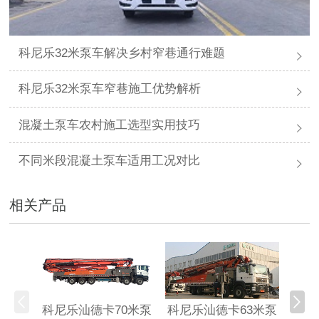
科尼乐32米泵车解决乡村窄巷通行难题
科尼乐32米泵车窄巷施工优势解析
混凝土泵车农村施工选型实用技巧
不同米段混凝土泵车适用工况对比
相关产品
科尼乐汕德卡70米泵
科尼乐汕德卡63米泵
科尼