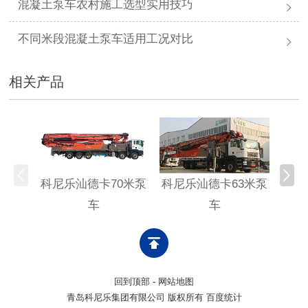
混凝土泵车农村施工选型实用技巧
不同米段混凝土泵车适用工况对比
相关产品
科尼乐汕德卡70米泵
科尼乐汕德卡63米泵
科尼
车
车
回到顶部
-
网站地图
青岛科尼乐集团有限公司 版权所有 百度统计