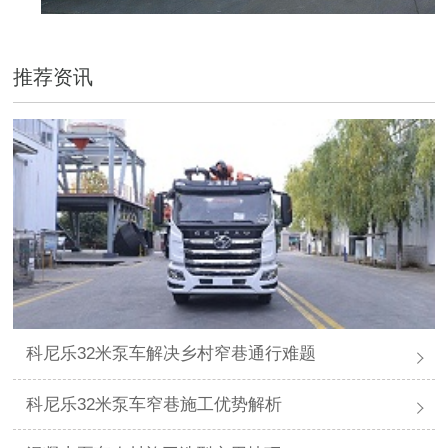
推荐资讯
科尼乐32米泵车解决乡村窄巷通行难题
科尼乐32米泵车窄巷施工优势解析