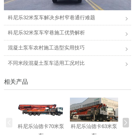
科尼乐32米泵车解决乡村窄巷通行难题
科尼乐32米泵车窄巷施工优势解析
混凝土泵车农村施工选型实用技巧
不同米段混凝土泵车适用工况对比
相关产品
科尼乐汕德卡70米泵
科尼乐汕德卡63米泵
科尼