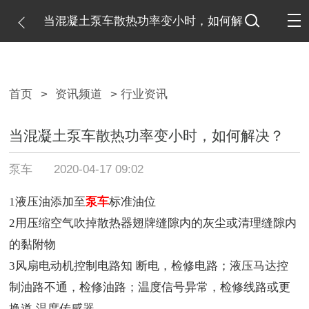
当混凝土泵车散热功率变小时，如何解
决？
首页
>
资讯频道
> 行业资讯
当混凝土泵车散热功率变小时，如何解决？
泵车
2020-04-17 09:02
1液压油添加至
泵车
标准油位
2用压缩空气吹掉散热器翅牌缝隙内的灰尘或清理缝隙内
的黏附物
3风扇电动机控制电路
知
断电，检修电路；液压马达控
制油路不通，检修油路；温度信号异常，检修线路或更
换
道
温度传感器