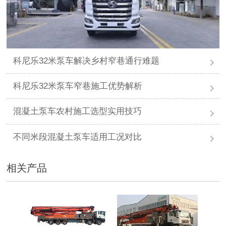
科尼乐32米泵车解决乡村窄巷通行难题
科尼乐32米泵车窄巷施工优势解析
混凝土泵车农村施工选型实用技巧
不同米段混凝土泵车适用工况对比
相关产品