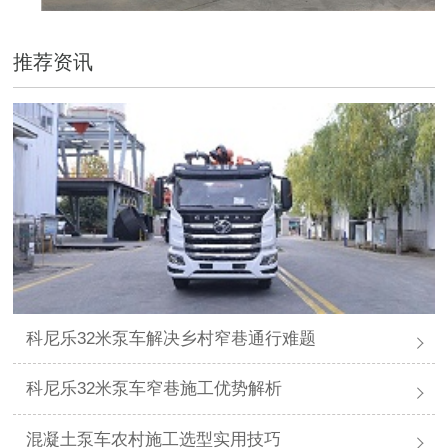
推荐资讯
科尼乐32米泵车解决乡村窄巷通行难题
科尼乐32米泵车窄巷施工优势解析
混凝土泵车农村施工选型实用技巧