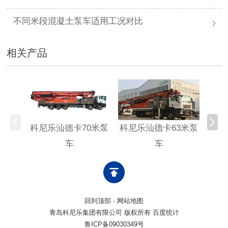
不同米段混凝土泵车适用工况对比
相关产品
科尼乐汕德卡70米泵
科尼乐汕德卡63米泵
科尼
车
车
回到顶部
-
网站地图
青岛科尼乐集团有限公司 版权所有 百度统计
鲁ICP备09030349号