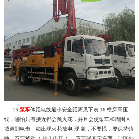
15
泵车
体距电线最小安全距离见下表 16 横穿高压
线，哪怕只有接近都会跳火花，并且会使泵车和周围区
域遭到电击。如出现火花放电
现 象，不要慌，要保持镇
静，不要移动（
跨步电压
），不要碰其它东西，让区外