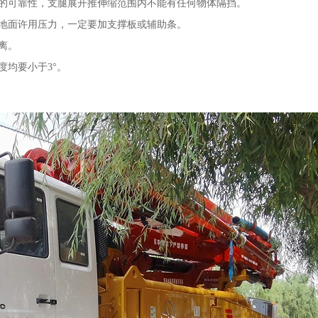
的可靠性，支腿展开推伸缩范围内不能有任何物体隔挡。
地面许用压力，一定要加支撑板或辅助条。
离。
度均要小于
3°。