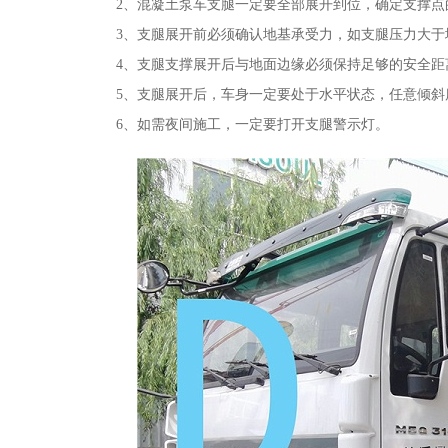
2
、混凝土泵车支腿一定要全部展开到位，确定支撑点
3
、支腿展开前必须确认地基承受力，如支腿压力大于
4
、支腿支撑展开后与地面边缘必须保持足够的安全距
5
、支腿展开后，车身一定要处于水平状态，任意倾斜
6
、如需夜间施工，一定要打开支腿警示灯。