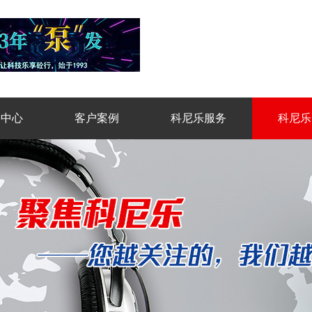
品中心
客户案例
科尼乐服务
科尼乐