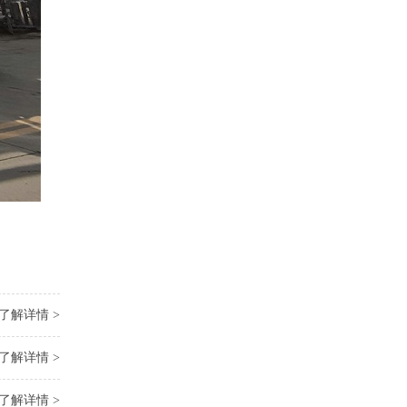
了解详情 >
了解详情 >
了解详情 >