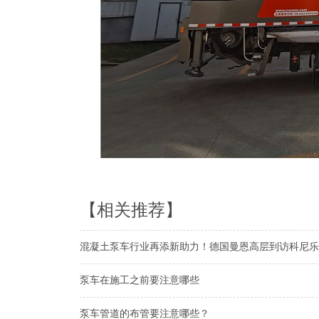
【相关推荐】
混凝土泵车行业再添新助力！德国曼恩高层到访科尼乐
泵车在施工之前要注意哪些
泵车管道的布管要注意哪些？