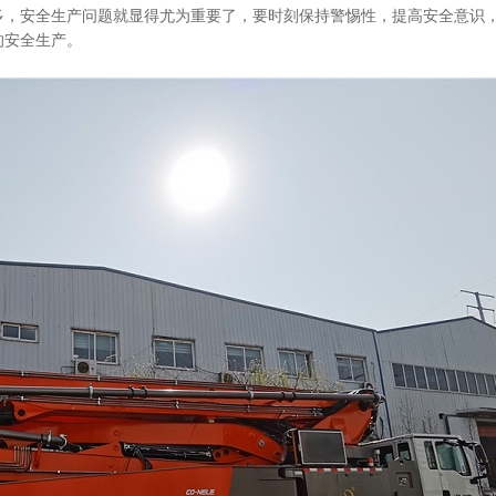
多，安全生产问题就显得尤为重要了，要时刻保持警惕性，提高安全意识
的安全生产。