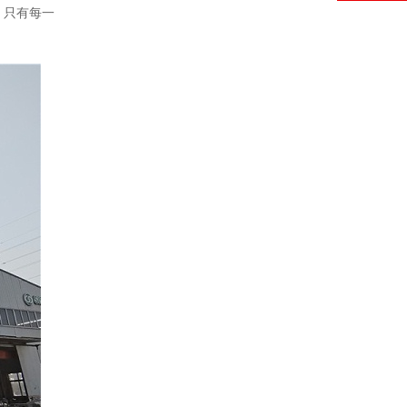
，只有每一