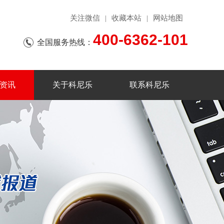
关注微信
收藏本站
网站地图
|
|
400-6362-101
全国服务热线：
资讯
关于科尼乐
联系科尼乐