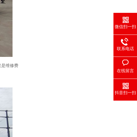
微信扫一扫
联系电话
仅是维修费
在线留言
抖音扫一扫