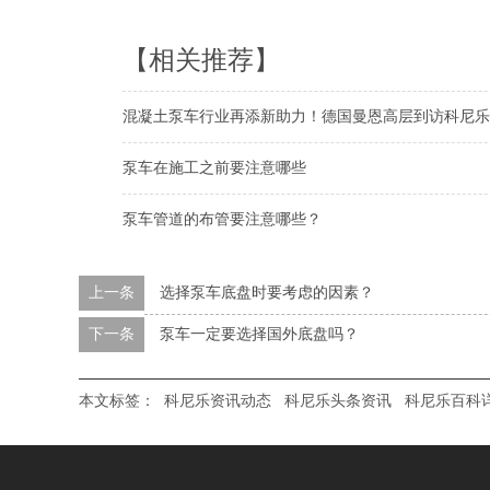
【相关推荐】
混凝土泵车行业再添新助力！德国曼恩高层到访科尼乐
泵车在施工之前要注意哪些
泵车管道的布管要注意哪些？
上一条
选择泵车底盘时要考虑的因素？
下一条
泵车一定要选择国外底盘吗？
本文标签：
科尼乐资讯动态
科尼乐头条资讯
科尼乐百科