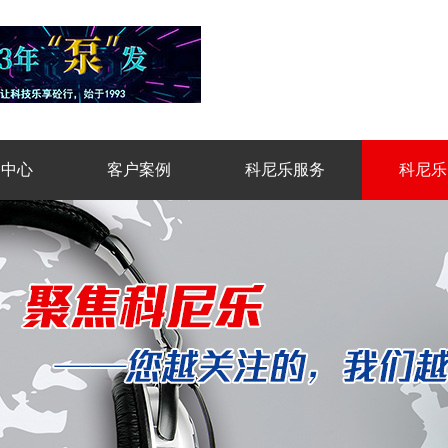
品中心
客户案例
科尼乐服务
科尼乐