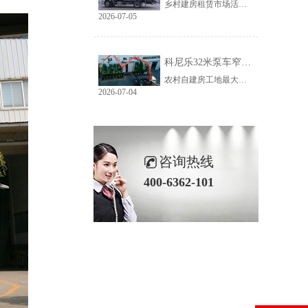
乡村建房租赁市场活源充足，但普遍存在路况差、场地窄、就位难等问题。传统大臂架泵车车身宽、轴距长、支腿占用空间大，受限于乡村路况，大量乡镇工地无法进场施工，导致很多租赁老板明明有活却接不到，严重限制接单范围与全年收益。科尼乐32米泵车从结构层面专项优化，彻底破解乡村窄巷通行、就位、施工三大痛点。
2026-07-05
科尼乐32米泵车窄巷施工优势解析
农村自建房工地最大的特点就是空间受限，巷道窄、院落小、障碍物多。市面上多数常规泵车车身尺寸大、支腿跨度宽，往往出现能进村、进不了院、进院不能施工的尴尬情况，最后只能人工接管浇筑，施工慢、人工贵、甲方满意度低。想要拿下乡镇窄场活源，设备的窄巷适配能力是关键，科尼乐32米泵车针对性优化狭小场地性能，完美适配农村复杂工况。
2026-07-04
咨询热线
400-6362-101