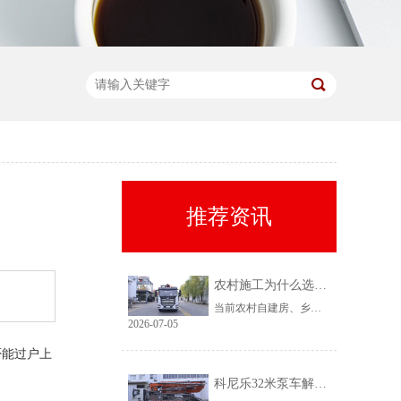
推荐资讯
农村施工为什么选择科尼乐32米泵车
当前农村自建房、乡镇小型基建需求持续上涨，乡镇泵车租赁需求稳定、回款快，是很多租赁老板的核心盈利市场。但农村工况复杂、场地受限、料况不稳定，传统大机型进场难、闲置高，杂牌小机型配置缩水、故障多、运维贵。综合工况适配性、稳定性、性价比来看，科尼乐32米泵车凭借均衡的参数配置和乡镇专属性能，成为农村施工的黄金主力机型。
2026-07-05
否能过户上
科尼乐32米泵车解决乡村窄巷通行难题