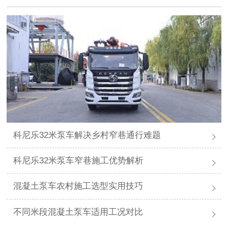
科尼乐32米泵车解决乡村窄巷通行难题
科尼乐32米泵车窄巷施工优势解析
混凝土泵车农村施工选型实用技巧
不同米段混凝土泵车适用工况对比