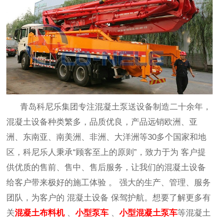
青岛科尼乐集团专注混凝土泵送设备制造
二十余年，
混凝土设备种类繁多，品质优良
，产品远销欧洲、亚
洲、东南亚、南美洲、非洲、大洋洲等
30多个国家和地
区，
科尼乐人秉承
“顾客至上的原则”，致力于
为
客户
提
供
优质的售前、售中、售后
服务，
让我们的混凝土设备
给客户带来极好
的施工体验
。
强大的生产
、
管理、服务
团队，为
客户
的
混凝土设备
保驾护航。想要了解更多有
关
混凝土布料机
、
小型泵车
、
小型混凝土泵车
等混凝土