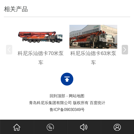
相关产品
科尼乐汕德卡70米泵
科尼乐汕德卡63米泵
科尼
车
车
回到顶部
-
网站地图
青岛科尼乐集团有限公司 版权所有 百度统计
鲁ICP备09030349号