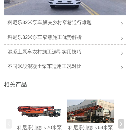
科尼乐32米泵车解决乡村窄巷通行难题
科尼乐32米泵车窄巷施工优势解析
混凝土泵车农村施工选型实用技巧
不同米段混凝土泵车适用工况对比
相关产品
科尼乐汕德卡70米泵
科尼乐汕德卡63米泵
科尼