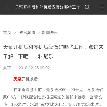
天泵开机后和停机后应做好哪些工作，
点进来了解一下吧——科尼乐
首页
>
资讯频道
> 新闻资讯
天泵开机后和停机后应做好哪些工作，点进来
了解一下吧——科尼乐
泵车
2018-12-25 09:02
天泵
开机以后
在泵送混凝土前，先泵送水
60
～
90
千克，再泵送砂
浆
0.5
方。砂浆配合比是根据泵送的管长来确定，当管长
小于
150
米时，水泥与砂之比为
1:2
，管长超过
150
米时，