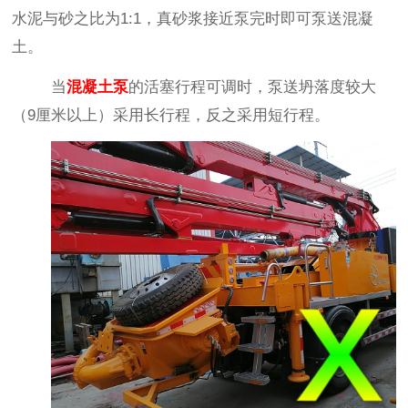
水泥与砂之比为
1:1
，真砂浆接近泵完时即可泵送混凝
土。
当
混凝土泵
的活塞行程可调时，泵送坍落度较大
（
9
厘米以上）采用长行程，反之采用短行程。