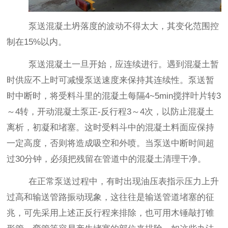
泵送混凝土坍落度的波动不得太大，其变化范围控
制在
15%
以内。
泵送混凝土一旦开始，应连续进行。遇到混凝土暂
时供应不上时可减慢泵送速度来保持其连续性。泵送暂
时中断时，将受料斗里的混凝土每隔
4~5min
搅拌叶片转
3
～
4
转，开动混凝土泵正
-
反行程
3
～
4
次，以防止混凝土
离析，初凝和堵塞。这时受料斗中的混凝土料面应保持
一定高度，否则将造成吸空和外喷。当泵送中断时间超
过
30
分钟，必须把残留在管道中的混凝土清理干净。
在正常泵送过程中，有时出现油压表指示压力上升
过高和输送管路振动现象，这往往是输送管道堵塞的征
兆，可先采用上述正反行程来排除，也可用木锤敲打锥