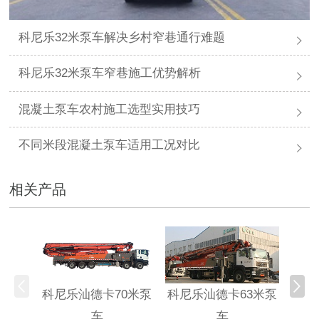
科尼乐32米泵车解决乡村窄巷通行难题
科尼乐32米泵车窄巷施工优势解析
混凝土泵车农村施工选型实用技巧
不同米段混凝土泵车适用工况对比
相关产品
科尼乐汕德卡70米泵
科尼乐汕德卡63米泵
科尼
车
车