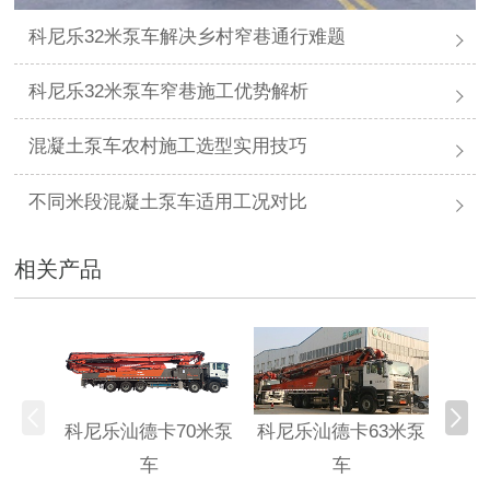
科尼乐32米泵车解决乡村窄巷通行难题
科尼乐32米泵车窄巷施工优势解析
混凝土泵车农村施工选型实用技巧
不同米段混凝土泵车适用工况对比
相关产品
科尼乐汕德卡70米泵
科尼乐汕德卡63米泵
科尼
车
车