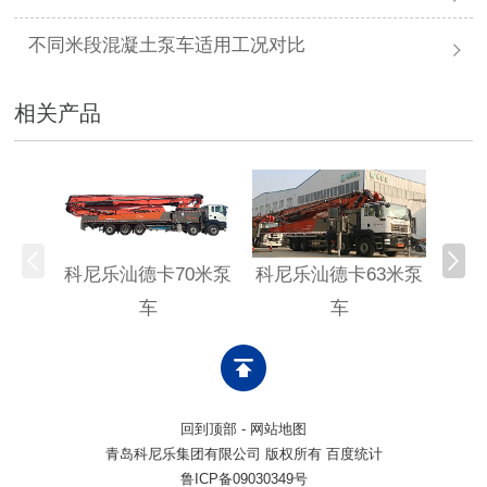
不同米段混凝土泵车适用工况对比
相关产品
科尼乐汕德卡70米泵
科尼乐汕德卡63米泵
科尼
车
车
回到顶部
-
网站地图
青岛科尼乐集团有限公司 版权所有 百度统计
鲁ICP备09030349号