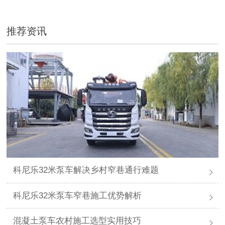
推荐资讯
科尼乐32米泵车解决乡村窄巷通行难题
科尼乐32米泵车窄巷施工优势解析
混凝土泵车农村施工选型实用技巧