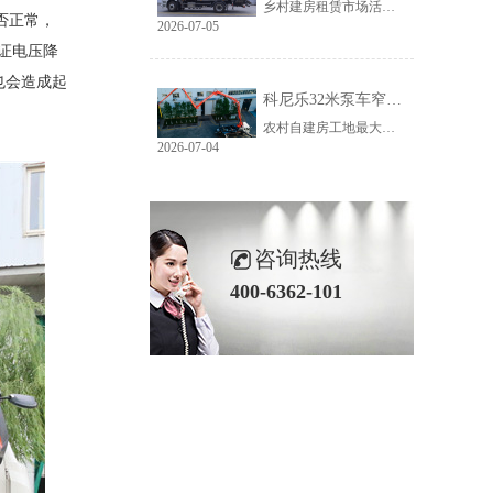
乡村建房租赁市场活源充足，但普遍存在路况差、场地窄、就位难等问题。传统大臂架泵车车身宽、轴距长、支腿占用空间大，受限于乡村路况，大量乡镇工地无法进场施工，导致很多租赁老板明明有活却接不到，严重限制接单范围与全年收益。科尼乐32米泵车从结构层面专项优化，彻底破解乡村窄巷通行、就位、施工三大痛点。
否正常，
2026-07-05
保证电压降
也会造成起
科尼乐32米泵车窄巷施工优势解析
农村自建房工地最大的特点就是空间受限，巷道窄、院落小、障碍物多。市面上多数常规泵车车身尺寸大、支腿跨度宽，往往出现能进村、进不了院、进院不能施工的尴尬情况，最后只能人工接管浇筑，施工慢、人工贵、甲方满意度低。想要拿下乡镇窄场活源，设备的窄巷适配能力是关键，科尼乐32米泵车针对性优化狭小场地性能，完美适配农村复杂工况。
2026-07-04
咨询热线
400-6362-101