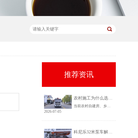
推荐资讯
农村施工为什么选择科尼乐32米泵车
当前农村自建房、乡镇小型基建需求持续上涨，乡镇泵车租赁需求稳定、回款快，是很多租赁老板的核心盈利市场。但农村工况复杂、场地受限、料况不稳定，传统大机型进场难、闲置高，杂牌小机型配置缩水、故障多、运维贵。综合工况适配性、稳定性、性价比来看，科尼乐32米泵车凭借均衡的参数配置和乡镇专属性能，成为农村施工的黄金主力机型。
2026-07-05
科尼乐32米泵车解决乡村窄巷通行难题