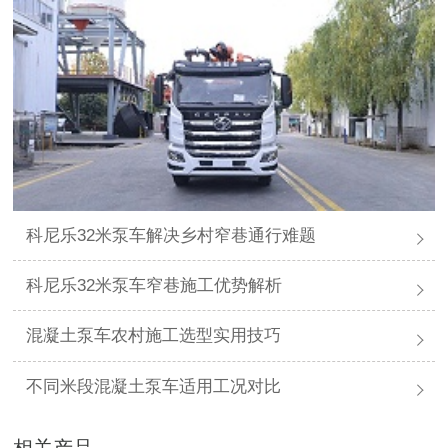
科尼乐32米泵车解决乡村窄巷通行难题
科尼乐32米泵车窄巷施工优势解析
混凝土泵车农村施工选型实用技巧
不同米段混凝土泵车适用工况对比