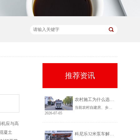
推荐资讯
农村施工为什么选择科尼乐32米泵车
当前农村自建房、乡镇小型基建需求持续上涨，乡镇泵车租赁需求稳定、回款快，是很多租赁老板的核心盈利市场。但农村工况复杂、场地受限、料况不稳定，传统大机型进场难、闲置高，杂牌小机型配置缩水、故障多、运维贵。综合工况适配性、稳定性、性价比来看，科尼乐32米泵车凭借均衡的参数配置和乡镇专属性能，成为农村施工的黄金主力机型。
2026-07-05
料机应与高
混凝土
科尼乐32米泵车解决乡村窄巷通行难题