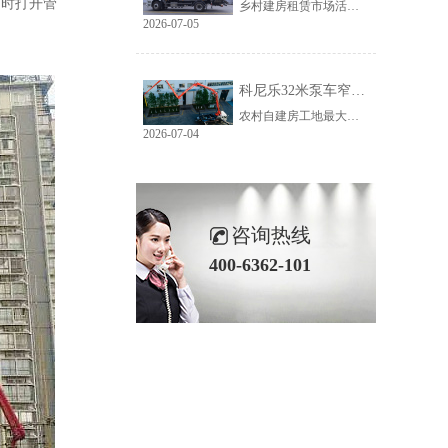
力时打开管
乡村建房租赁市场活源充足，但普遍存在路况差、场地窄、就位难等问题。传统大臂架泵车车身宽、轴距长、支腿占用空间大，受限于乡村路况，大量乡镇工地无法进场施工，导致很多租赁老板明明有活却接不到，严重限制接单范围与全年收益。科尼乐32米泵车从结构层面专项优化，彻底破解乡村窄巷通行、就位、施工三大痛点。
2026-07-05
科尼乐32米泵车窄巷施工优势解析
农村自建房工地最大的特点就是空间受限，巷道窄、院落小、障碍物多。市面上多数常规泵车车身尺寸大、支腿跨度宽，往往出现能进村、进不了院、进院不能施工的尴尬情况，最后只能人工接管浇筑，施工慢、人工贵、甲方满意度低。想要拿下乡镇窄场活源，设备的窄巷适配能力是关键，科尼乐32米泵车针对性优化狭小场地性能，完美适配农村复杂工况。
2026-07-04
咨询热线
400-6362-101