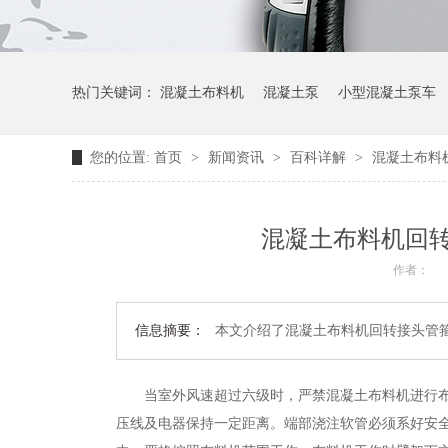
热门关键词：
混凝土布料机
混凝土泵
小型混凝土泵车
您的位置:
首页
>
新闻资讯
>
百科详解
>
混凝土布料
混凝土布料机回
作者：
信息摘要：
本文介绍了混凝土布料机回转接头管
当
室外
风速超过六级时，严禁
混凝土
布料机
进行
压线及电器保持一定距离。端部浇注软管必须系好安