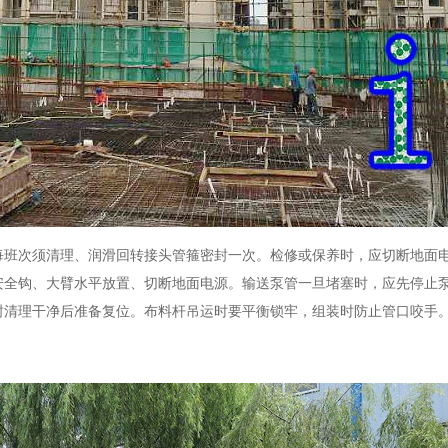
每班次须清理、润滑回转接头管箍密封一次。检修或保养时，应切断地面
安全钩、大臂水平放置、切断地面电源。输送泵管一旦堵塞时，应先停止
封清理干净后准备复位。布料杆吊运时要平衡锁牢，组装时防止管口咬手