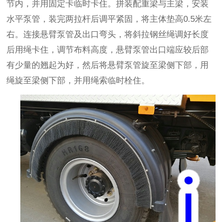
节内，并用固定卡临时卡住。拼装配重梁与主梁，安装
水平泵管，装完两拉杆后调平紧固，将主体垫高
0.5
米左
右。连接悬臂泵管及出口弯头，将斜拉钢丝绳调好长度
后用绳卡住，调节布料高度，悬臂泵管出口端应较后部
有少量的翘起为好，然后将悬臂泵管旋至梁侧下部，用
绳旋至梁侧下部，并用绳索临时栓住。