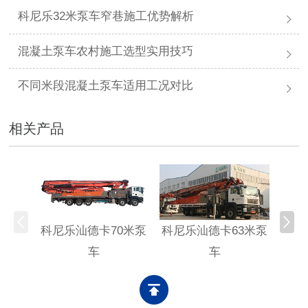
科尼乐32米泵车窄巷施工优势解析
混凝土泵车农村施工选型实用技巧
不同米段混凝土泵车适用工况对比
相关产品
科尼乐汕德卡70米泵
科尼乐汕德卡63米泵
科尼
车
车