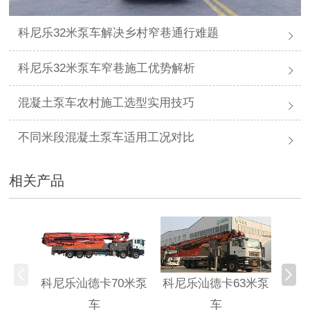
科尼乐32米泵车解决乡村窄巷通行难题
科尼乐32米泵车窄巷施工优势解析
混凝土泵车农村施工选型实用技巧
不同米段混凝土泵车适用工况对比
相关产品
科尼乐汕德卡70米泵
科尼乐汕德卡63米泵
科尼
车
车