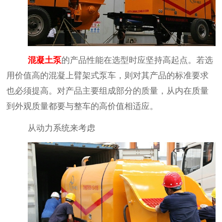
混凝土泵
的产品性能在选型时应坚持高起点。若选
用价值高的混凝上臂架式泵车，则对其产品的标准要求
也必须提高。对产品主要组成部分的质量，从内在质量
到外观质量都要与整车的高价值相适应。
从动力系统来考虑