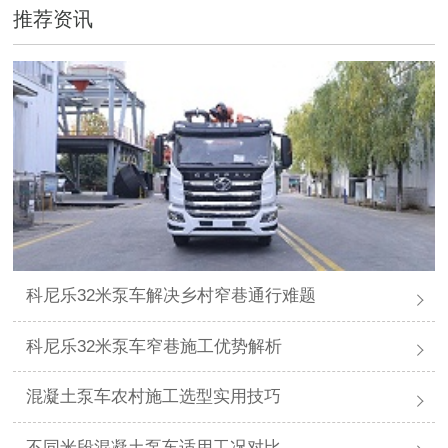
推荐资讯
科尼乐32米泵车解决乡村窄巷通行难题
科尼乐32米泵车窄巷施工优势解析
混凝土泵车农村施工选型实用技巧
不同米段混凝土泵车适用工况对比