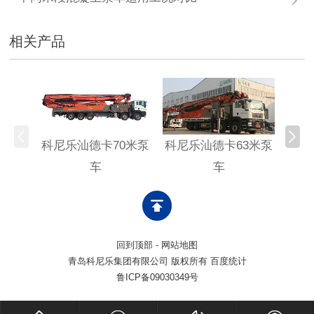
相关产品
科尼乐汕德卡70米泵
科尼乐汕德卡63米泵
科尼
车
车
回到顶部
-
网站地图
青岛科尼乐集团有限公司 版权所有 百度统计
鲁ICP备09030349号