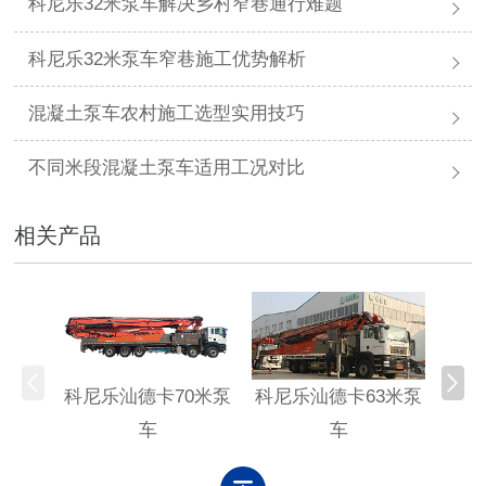
科尼乐32米泵车解决乡村窄巷通行难题
科尼乐32米泵车窄巷施工优势解析
混凝土泵车农村施工选型实用技巧
不同米段混凝土泵车适用工况对比
相关产品
科尼乐汕德卡70米泵
科尼乐汕德卡63米泵
科尼
车
车