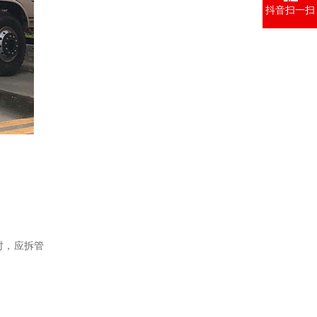
抖音扫一扫
时
，
应拆管