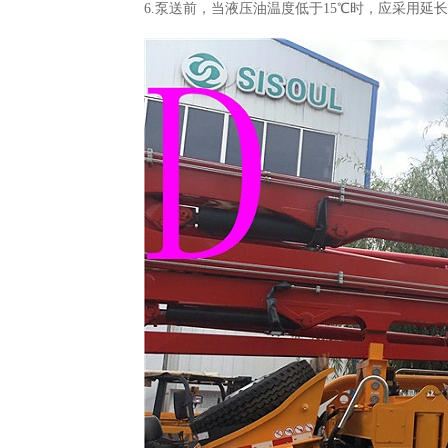
6.
泵送前
，
当液压油温度低于
15℃时
，
应采用延长