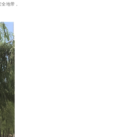
安全地带
，