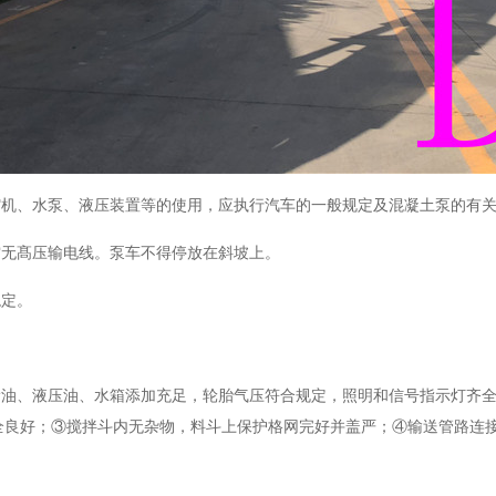
缩机、水泵、液压装置等的使用，应执行汽车的一般规定及混凝土泵的有
空无髙压输电线。泵车不得停放在斜坡上。
稳定。
滑油、液压油、水箱添加充足，轮胎气压符合规定，照明和信号指示灯齐
全良好；③搅拌斗内无杂物，料斗上保护格网完好并盖严；④输送管路连