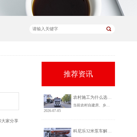
推荐资讯
农村施工为什么选择科尼乐32米泵车
当前农村自建房、乡镇小型基建需求持续上涨，乡镇泵车租赁需求稳定、回款快，是很多租赁老板的核心盈利市场。但农村工况复杂、场地受限、料况不稳定，传统大机型进场难、闲置高，杂牌小机型配置缩水、故障多、运维贵。综合工况适配性、稳定性、性价比来看，科尼乐32米泵车凭借均衡的参数配置和乡镇专属性能，成为农村施工的黄金主力机型。
2026-07-05
和大家分享
科尼乐32米泵车解决乡村窄巷通行难题