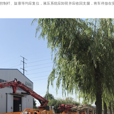
控制杄、旋塞等均应复位
，
液压系统应卸荷并应收回支腿
，
将车停放在