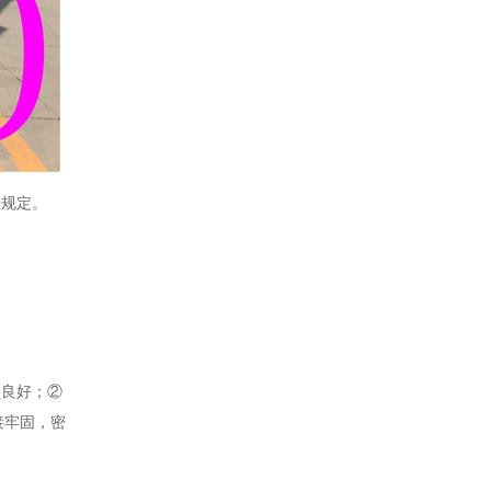
关规定。
全良好；②
接牢固，密