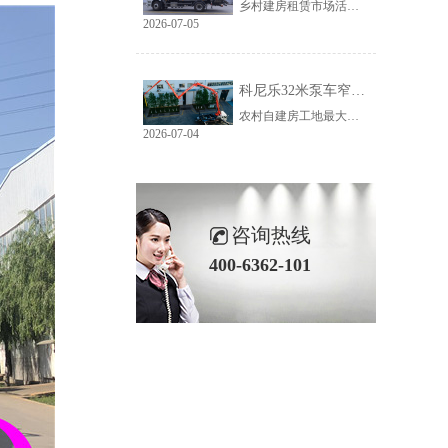
乡村建房租赁市场活源充足，但普遍存在路况差、场地窄、就位难等问题。传统大臂架泵车车身宽、轴距长、支腿占用空间大，受限于乡村路况，大量乡镇工地无法进场施工，导致很多租赁老板明明有活却接不到，严重限制接单范围与全年收益。科尼乐32米泵车从结构层面专项优化，彻底破解乡村窄巷通行、就位、施工三大痛点。
2026-07-05
科尼乐32米泵车窄巷施工优势解析
农村自建房工地最大的特点就是空间受限，巷道窄、院落小、障碍物多。市面上多数常规泵车车身尺寸大、支腿跨度宽，往往出现能进村、进不了院、进院不能施工的尴尬情况，最后只能人工接管浇筑，施工慢、人工贵、甲方满意度低。想要拿下乡镇窄场活源，设备的窄巷适配能力是关键，科尼乐32米泵车针对性优化狭小场地性能，完美适配农村复杂工况。
2026-07-04
咨询热线
400-6362-101