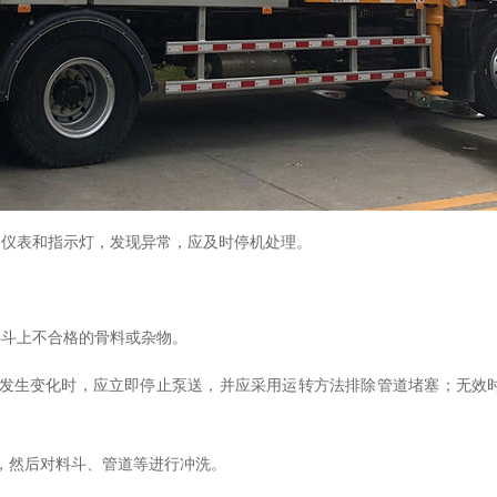
各仪表和指示灯
，
发现异常
，
应及时停机处理。
料斗上不合格的骨料或杂物。
发生变化时
，
应立即停止泵送
，
并应采用运转方法排除管道堵塞
；
无效
，
然后对料斗、管道等进行冲洗。