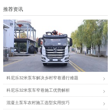
推荐资讯
科尼乐32米泵车解决乡村窄巷通行难题
科尼乐32米泵车窄巷施工优势解析
混凝土泵车农村施工选型实用技巧