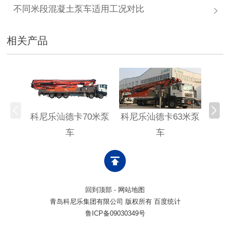
不同米段混凝土泵车适用工况对比
相关产品
科尼乐汕德卡70米泵
科尼乐汕德卡63米泵
科尼
车
车
回到顶部
-
网站地图
青岛科尼乐集团有限公司 版权所有 百度统计
鲁ICP备09030349号