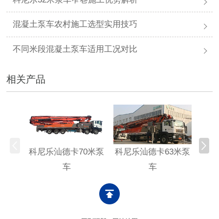
混凝土泵车农村施工选型实用技巧
不同米段混凝土泵车适用工况对比
相关产品
科尼乐汕德卡70米泵
科尼乐汕德卡63米泵
科尼
车
车