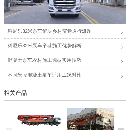
科尼乐32米泵车解决乡村窄巷通行难题
科尼乐32米泵车窄巷施工优势解析
混凝土泵车农村施工选型实用技巧
不同米段混凝土泵车适用工况对比
相关产品