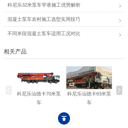
科尼乐32米泵车窄巷施工优势解析
混凝土泵车农村施工选型实用技巧
不同米段混凝土泵车适用工况对比
相关产品
科尼乐汕德卡70米泵
科尼乐汕德卡63米泵
科尼
车
车