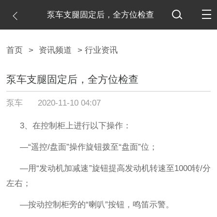
泵车支腿固定后，全方位检查
首页
>
资讯频道
> 行业资讯
泵车支腿固定后，全方位检查
泵车
2020-11-10 04:07
3
、在控制柜上进行以下操作：
—“
遥控
/
盘面
”
操作旋钮拨至
“
盘面
”
位；
—
用
“
发动机加减速
”
旋钮提高发动机转速至
1000
转
/
分
左右；
—
按动控制柜旁的
“
喇叭
”
按钮，鸣笛示警。