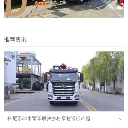
推荐资讯
科尼乐32米泵车解决乡村窄巷通行难题