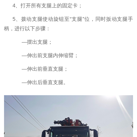
4
、打开所有支腿上的固定卡；
5
、拨动支腿使动旋钮至
“
支腿
”
位，同时扳动支腿手
柄，进行以下步骤：
—
摆出支腿；
—
伸出前支腿内伸缩臂；
—
伸出前垂直支腿；
—
伸出后垂直支腿。