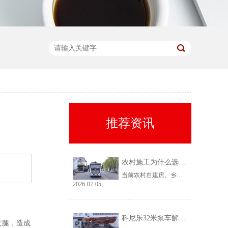
推荐资讯
农村施工为什么选择科尼乐32米泵车
当前农村自建房、乡镇小型基建需求持续上涨，乡镇泵车租赁需求稳定、回款快，是很多租赁老板的核心盈利市场。但农村工况复杂、场地受限、料况不稳定，传统大机型进场难、闲置高，杂牌小机型配置缩水、故障多、运维贵。综合工况适配性、稳定性、性价比来看，科尼乐32米泵车凭借均衡的参数配置和乡镇专属性能，成为农村施工的黄金主力机型。
2026-07-05
科尼乐32米泵车解决乡村窄巷通行难题
支腿，造成