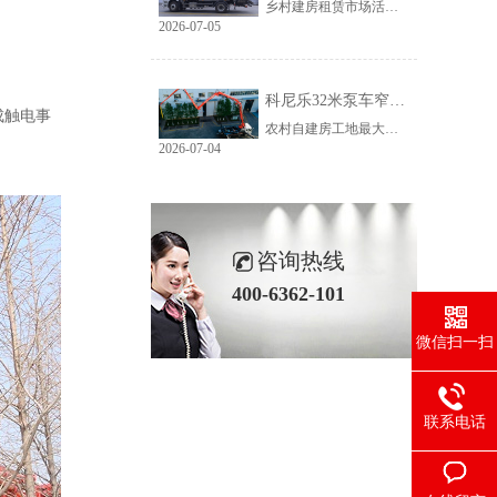
乡村建房租赁市场活源充足，但普遍存在路况差、场地窄、就位难等问题。传统大臂架泵车车身宽、轴距长、支腿占用空间大，受限于乡村路况，大量乡镇工地无法进场施工，导致很多租赁老板明明有活却接不到，严重限制接单范围与全年收益。科尼乐32米泵车从结构层面专项优化，彻底破解乡村窄巷通行、就位、施工三大痛点。
2026-07-05
科尼乐32米泵车窄巷施工优势解析
成触电事
农村自建房工地最大的特点就是空间受限，巷道窄、院落小、障碍物多。市面上多数常规泵车车身尺寸大、支腿跨度宽，往往出现能进村、进不了院、进院不能施工的尴尬情况，最后只能人工接管浇筑，施工慢、人工贵、甲方满意度低。想要拿下乡镇窄场活源，设备的窄巷适配能力是关键，科尼乐32米泵车针对性优化狭小场地性能，完美适配农村复杂工况。
2026-07-04
咨询热线
400-6362-101
微信扫一扫
联系电话