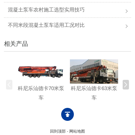
混凝土泵车农村施工选型实用技巧
不同米段混凝土泵车适用工况对比
相关产品
科尼乐汕德卡70米泵
科尼乐汕德卡63米泵
科尼
车
车
回到顶部
-
网站地图