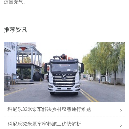
适量充气。
推荐资讯
科尼乐32米泵车解决乡村窄巷通行难题
科尼乐32米泵车窄巷施工优势解析