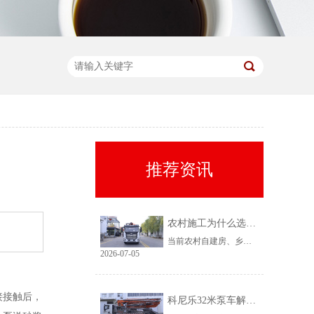
推荐资讯
农村施工为什么选择科尼乐32米泵车
当前农村自建房、乡镇小型基建需求持续上涨，乡镇泵车租赁需求稳定、回款快，是很多租赁老板的核心盈利市场。但农村工况复杂、场地受限、料况不稳定，传统大机型进场难、闲置高，杂牌小机型配置缩水、故障多、运维贵。综合工况适配性、稳定性、性价比来看，科尼乐32米泵车凭借均衡的参数配置和乡镇专属性能，成为农村施工的黄金主力机型。
2026-07-05
接接触后，
科尼乐32米泵车解决乡村窄巷通行难题