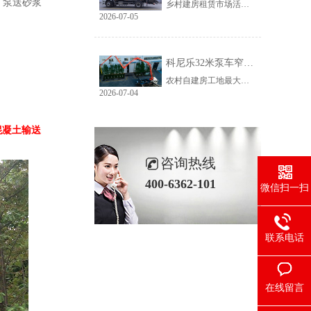
，泵送砂浆
乡村建房租赁市场活源充足，但普遍存在路况差、场地窄、就位难等问题。传统大臂架泵车车身宽、轴距长、支腿占用空间大，受限于乡村路况，大量乡镇工地无法进场施工，导致很多租赁老板明明有活却接不到，严重限制接单范围与全年收益。科尼乐32米泵车从结构层面专项优化，彻底破解乡村窄巷通行、就位、施工三大痛点。
2026-07-05
科尼乐32米泵车窄巷施工优势解析
农村自建房工地最大的特点就是空间受限，巷道窄、院落小、障碍物多。市面上多数常规泵车车身尺寸大、支腿跨度宽，往往出现能进村、进不了院、进院不能施工的尴尬情况，最后只能人工接管浇筑，施工慢、人工贵、甲方满意度低。想要拿下乡镇窄场活源，设备的窄巷适配能力是关键，科尼乐32米泵车针对性优化狭小场地性能，完美适配农村复杂工况。
2026-07-04
混凝土输送
咨询热线
400-6362-101
微信扫一扫
联系电话
在线留言