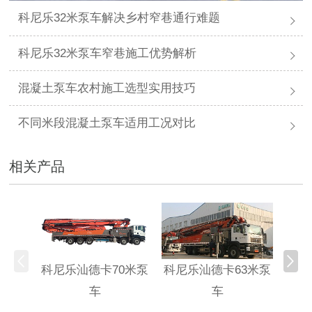
科尼乐32米泵车解决乡村窄巷通行难题
科尼乐32米泵车窄巷施工优势解析
混凝土泵车农村施工选型实用技巧
不同米段混凝土泵车适用工况对比
相关产品
科尼乐汕德卡70米泵
科尼乐汕德卡63米泵
科尼
车
车