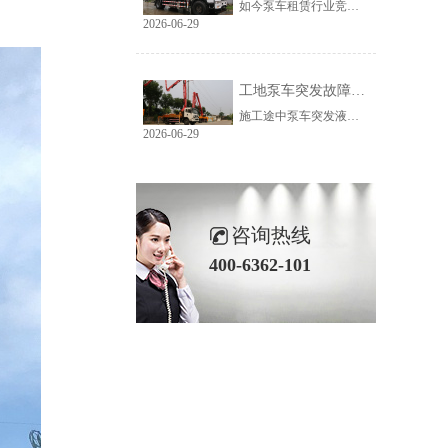
如今泵车租赁行业竞争加剧，燃油开销是常年占比最高的运营成本，高频跨场地转场、长时间怠速作业，让不少从业者利润被油耗持续蚕食。轻量化是当下行业公认的节能方案，但多数人只知道轻车省油，并不清楚减重实现节油的底层原理。弄懂自重与油耗的关联逻辑，再选择经过轻量化结构优化的机型，就能长期压缩燃油支出，科尼乐全系列主流泵车依托高强钢轻量化工艺，从结构源头实现燃油降耗。
2026-06-29
工地泵车突发故障停工？靠谱售后体系如何甄别
施工途中泵车突发液压、管路、臂架故障，一旦维修响应慢、配件调配滞后，单日台班收入直接清零，还会耽误整栋楼栋浇筑进度。不少采购者购机时只对比设备价格，忽略售后配套能力，等到设备故障陷入停工损失才追悔莫及。想要避开售后短板带来的经营风险，需要理清劣质售后普遍存在的问题，掌握甄别优质售后的核心标准，科尼乐搭建全国一体化售后服务网络，针对工地突发停机问题形成完整配套解决方案。
2026-06-29
咨询热线
400-6362-101