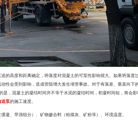
送的高度和距离确定，坍落度对混凝土的可泵性影响很大。如果坍落度
流动性会受到影响，造成管阻增大发生堵管事故。对于有落差、垂直向下
意到的是，混凝土的凝结时间并不等于水泥的凝结时间，初凝时间短，将会
输送泵
的施工速度。
缓凝、早强组分）、矿物掺合料（粉煤灰、矿粉等）、环境温度。