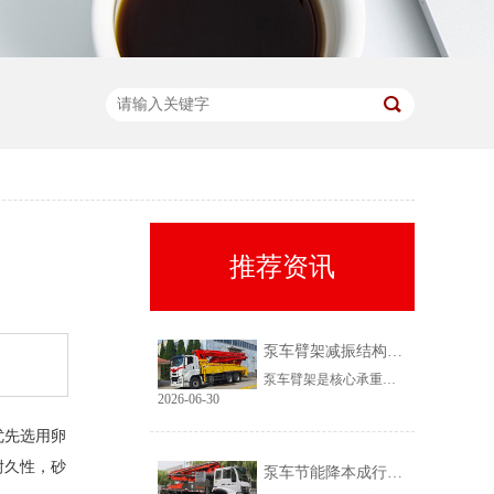
推荐资讯
泵车臂架减振结构作用是什么
泵车臂架是核心承重与作业部件，也是最易出现损耗的结构。很多老旧泵车存在臂架抖动剧烈、浇筑点位跑偏、焊缝易开裂、管路频繁破损等问题，核心根源就是缺少专业减振结构。多数从业者忽视减振结构的重要性，导致设备维修成本高、施工精度差、使用寿命大幅缩短。弄懂臂架减振结构的核心作用，就能避开设备选购误区，科尼乐全系泵车搭载升级款连杆减振结构，从多维度优化臂架作业性能。
2026-06-30
优先选用卵
耐久性，砂
泵车节能降本成行业趋势，轻量化泵车燃油控制原理