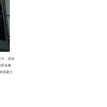
过大，流动
的泵送施
影响混凝土