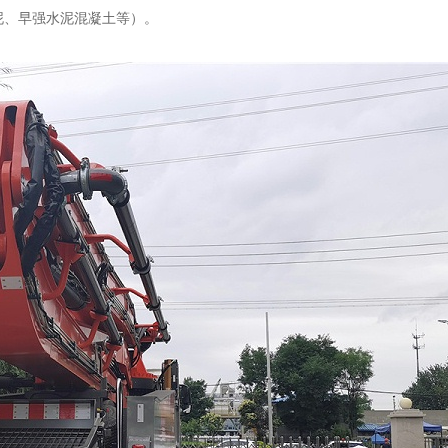
泥、早强水泥混凝土等）。