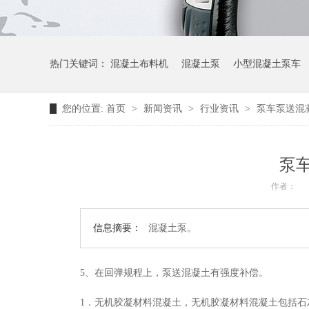
热门关键词：
混凝土布料机
混凝土泵
小型混凝土泵车
您的位置:
首页
>
新闻资讯
>
行业资讯
>
泵车泵送混
泵
作者：
信息摘要：
混凝土泵。
5、在回弹规程上，泵送混凝土有强度补偿。
1．无机胶凝材料混凝土，无机胶凝材料混凝土包括