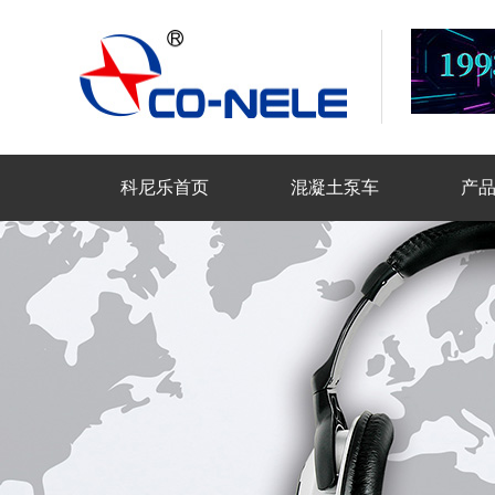
科尼乐首页
混凝土泵车
产