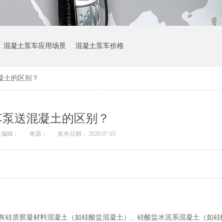
混凝土泵车应用场景
混凝土泵车价格
凝土的区别？
车泵送混凝土的区别？
编辑：
来源：
发布日期： 2020.07.03
石灰硅质胶凝材料混凝土（如硅酸盐混凝土）、硅酸盐水泥系混凝土（如硅