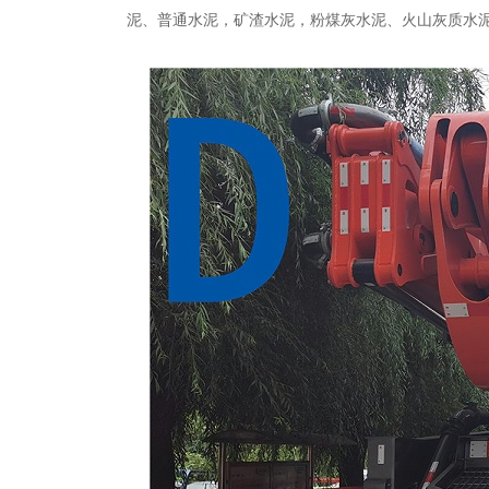
泥、普通水泥，矿渣水泥，粉煤灰水泥、火山灰质水