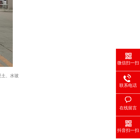
微信扫一扫
凝土、水玻
联系电话
在线留言
抖音扫一扫