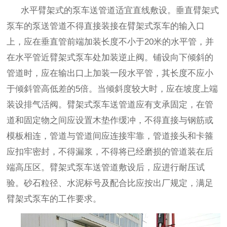
水平臂架式的泵车送管道适宜直线敷设。垂直臂架式
泵车的泵送管道不得直接装接在臂架式泵车的输入口
上，应在垂直管前端加装长度不小于
20
米的水平管，并
在水平管近臂架式泵车处加装逆止阀。铺设向下倾斜的
管道时，应在输出口上加装一段水平管，其长度不应小
于倾斜管高低差的
5
倍。当倾斜度较大时，应在坡度上端
装设排气活阀。臂架式泵车送管道应有支承固定，在管
道和固定物之间应设置木垫作缓冲，不得直接与钢筋或
模板相连，管道与管道间应连接牢靠，管道接头和卡箍
应扣牢密封，不得漏浆，不得将已经磨损的管道装在后
端高压区。臂架式泵车送管道敷设后，应进行耐压试
验。砂石粒径、水泥标号及配合比应按出厂规定，满足
臂架式泵车的工作要求。