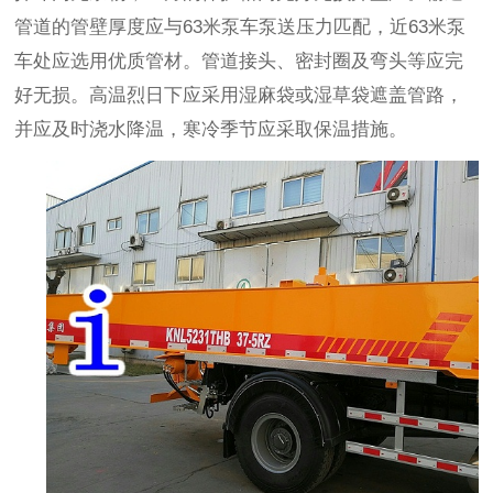
管道的管壁厚度应与
63
米泵车泵送压力匹配，近
63
米泵
车处应选用优质管材。管道接头、密封圈及弯头等应完
好无损。高温烈日下应采用湿麻袋或湿草袋遮盖管路，
并应及时浇水降温，寒冷季节应采取保温措施。