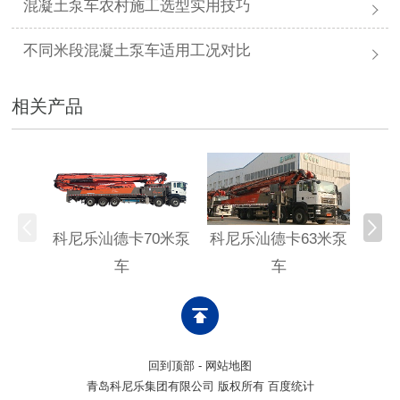
混凝土泵车农村施工选型实用技巧
不同米段混凝土泵车适用工况对比
相关产品
科尼乐汕德卡70米泵
科尼乐汕德卡63米泵
科尼
车
车
回到顶部
-
网站地图
青岛科尼乐集团有限公司 版权所有 百度统计