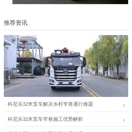
推荐资讯
科尼乐32米泵车解决乡村窄巷通行难题
科尼乐32米泵车窄巷施工优势解析