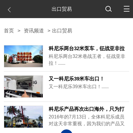
出口贸易
首页
>
资讯频道
> 出口贸易
科尼乐两台32米泵车，征战亚非拉
科尼乐两台32米巷战王者，征战亚非
拉！......
又一科尼乐39米车出口！
又一科尼乐39米车出口！......
科尼乐产品再次出口海外，只为打
造中国品牌形象
2016年的7月13日，全体科尼乐成员
对这天非常重视，因为我们的产品又
一次出口国外，为了维护中国品牌的